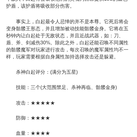
护盾，该护盾将吸收部分伤害。
事实上，白起最令人忌惮的并不是本尊。它死后将会
变身骷髅王形态，并且增加被动技能骷髅金身。它将在五
秒钟内让白起处于无敌状态，并且近战武器，如：刀、
盾、斧、剑减伤30%。除此之外，白起还能召唤不同属性
的骷髅魔军对玩家进行攻击，每次召唤的魔军属性均不一
样，玩家需要根据自身属性加持选择攻击还是躲避。
杀神白起评分：(满分为五星)
技能：三个(大范围禁足、杀神再临、骷髅金身)
攻击：★★★★★
防御：★★★★
血量：★★★★