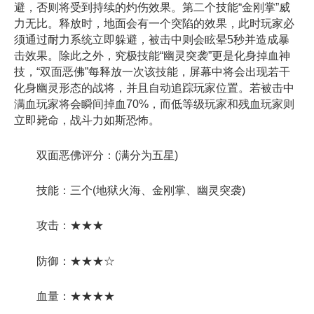
避，否则将受到持续的灼伤效果。第二个技能“金刚掌”威
力无比。释放时，地面会有一个突陷的效果，此时玩家必
须通过耐力系统立即躲避，被击中则会眩晕5秒并造成暴
击效果。除此之外，究极技能“幽灵突袭”更是化身掉血神
技，“双面恶佛”每释放一次该技能，屏幕中将会出现若干
化身幽灵形态的战将，并且自动追踪玩家位置。若被击中
满血玩家将会瞬间掉血70%，而低等级玩家和残血玩家则
立即毙命，战斗力如斯恐怖。
双面恶佛评分：(满分为五星)
技能：三个(地狱火海、金刚掌、幽灵突袭)
攻击：★★★
防御：★★★☆
血量：★★★★