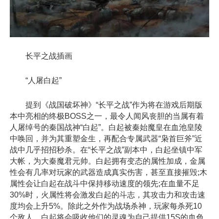
长平之战插画
“人屠白起”
提到《战国破坏神》“长平之战”作为将在游戏后期版
本中亮相的终极BOSS之一，最令人闻风丧胆的当属有着
人屠绰号的秦国战神“白起”。白起被秦始魔皇在血池皇陵
中唤回，并为其重塑金生，再配合专属武器“枭首巨斧”近
战中几乎招招秒杀。在“长平之战”副本中，白起坐镇中军
大帐，为大秦魔君元帅。白起拥有变态的属性加成，金属
性会有几率对玩家的武器造成真实伤害，甚至直接摧毁;木
属性会让白起在战斗中保持移动速度的领先;在血量不足
30%时，火属性将会激发白起的斗志，其攻击力和攻击速
度均会上升5%。除此之外作为战场杀神，玩家每杀死10
个敌人，白起将会吸收他们的灵魂为自己提供15S的血色