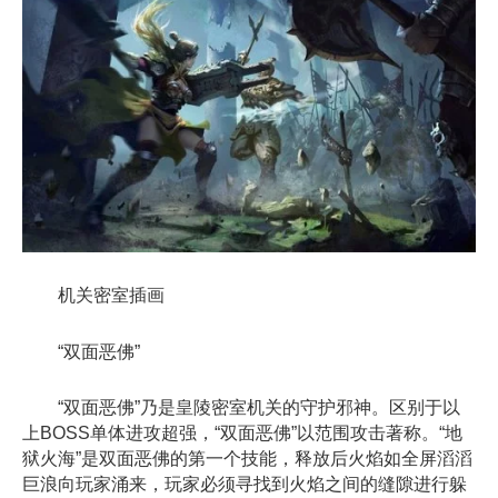
机关密室插画
“双面恶佛”
“双面恶佛”乃是皇陵密室机关的守护邪神。区别于以
上BOSS单体进攻超强，“双面恶佛”以范围攻击著称。“地
狱火海”是双面恶佛的第一个技能，释放后火焰如全屏滔滔
巨浪向玩家涌来，玩家必须寻找到火焰之间的缝隙进行躲